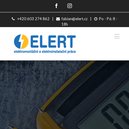
Facebook
Instagram
+420 603 274 862
|
fabian@elert.cz
|
Po - Pá: 8 -
18h