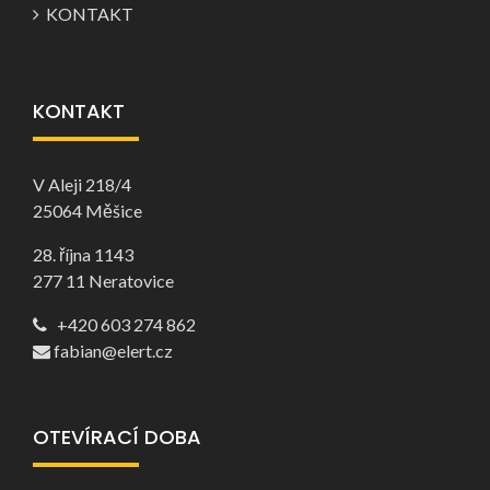
KONTAKT
KONTAKT
V Aleji 218/4
25064 Měšice
28. října 1143
277 11 Neratovice
+420 603 274 862
fabian@elert.cz
OTEVÍRACÍ DOBA